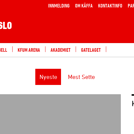
INNMELDING
OM KÅFFA
KONTAKTINFO
PA
SLO
BELL
KFUM ARENA
AKADEMIET
GATELAGET
Nyeste
Mest Sette