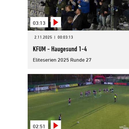
03:13
2.11.2025
|
00:03:13
KFUM - Haugesund 1-4
Eliteserien 2025 Runde 27
02:51