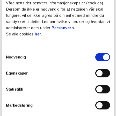
Våre nettsider benytter informasjonskapsler (cookies).
Dersom de ikke er nødvendig for at nettsiden vår skal
fungere, vil de ikke lagres på din enhet med mindre du
samtykker til dette. Les om hvilke vi bruker og hvordan vi
02:57
administrerer dem under
Personvern
.
Se alle cookies
her
.
1.12.2024
|
00:02:57
HamKam - KFUM 0-2
Samtykkevalg
Eliteserien 2024 Runde 30
Nødvendig
Egenskaper
Statistikk
Markedsføring