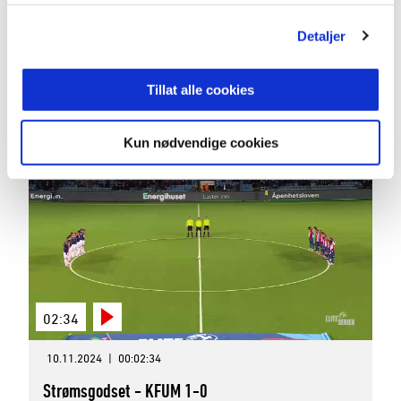
03:05
Detaljer
23.11.2024
|
00:03:05
KFUM - Kristiansund 1-2
Tillat alle cookies
Eliteserien 2024 Runde 29
Kun nødvendige cookies
02:34
10.11.2024
|
00:02:34
Strømsgodset - KFUM 1-0