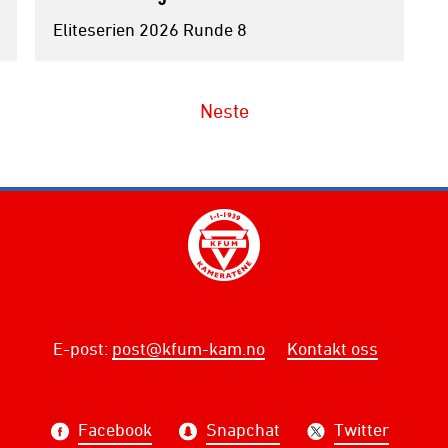
Eliteserien 2026 Runde 8
Neste
E-post
:
post@kfum-kam.no
Kontakt oss
Facebook
Snapchat
Twitter