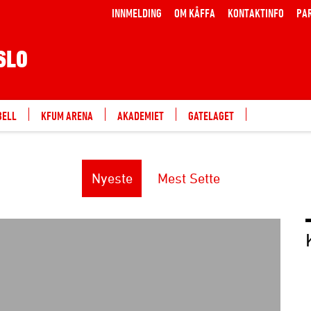
INNMELDING
OM KÅFFA
KONTAKTINFO
PA
SLO
BELL
KFUM ARENA
AKADEMIET
GATELAGET
Nyeste
Mest Sette