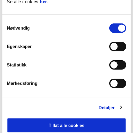
Se alle cookies
her
.
Gutter
2.klasse
1350,-/mnd
Gutter
3.klasse
1350,-/mnd
Samtykkevalg
Gutter
4.klasse
1350,-/mnd
Nødvendig
Gutter
5.klasse
1350,-/mnd
Gutter
6.klasse
1350,-/mnd
Egenskaper
Gutter
7.klasse
935,-/mnd (fra 1.nov)
Gutter
8.klasse
385,-/mnd (fra 1.nov)
Statistikk
Gutter
9.klasse
385,-/mnd
1265,-/mnd
Markedsføring
Jenter
1.klasse
(inkl. transport)
Jenter
2.klasse
1265,-/mnd
Jenter
3.klasse
1265,-/mnd
Detaljer
Jenter
4.klasse
1265,-/mnd
Jenter
5.klasse
1265,-/mnd
Tillat alle cookies
Jenter
6.klasse
750,-/mnd