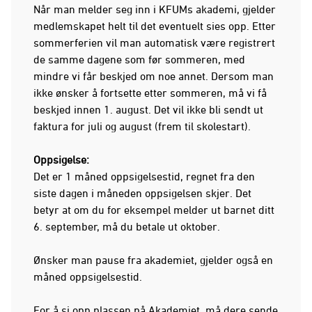
Når man melder seg inn i KFUMs akademi, gjelder
medlemskapet helt til det eventuelt sies opp. Etter
sommerferien vil man automatisk være registrert
de samme dagene som før sommeren, med
mindre vi får beskjed om noe annet. Dersom man
ikke ønsker å fortsette etter sommeren, må vi få
beskjed innen 1. august. Det vil ikke bli sendt ut
faktura for juli og august (frem til skolestart).
Oppsigelse:
Det er 1 måned oppsigelsestid, regnet fra den
siste dagen i måneden oppsigelsen skjer. Det
betyr at om du for eksempel melder ut barnet ditt
6. september, må du betale ut oktober.
Ønsker man pause fra akademiet, gjelder også en
måned oppsigelsestid.
For å si opp plassen på Akademiet, må dere sende