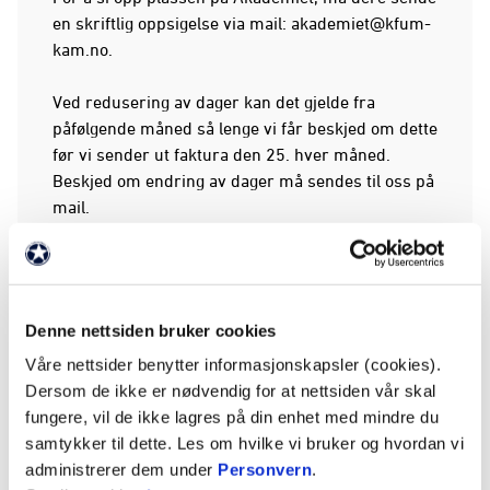
en skriftlig oppsigelse via mail:
akademiet@kfum-
kam.no
.
Ved redusering av dager kan det gjelde fra
påfølgende måned så lenge vi får beskjed om dette
før vi sender ut faktura den 25. hver måned.
Beskjed om endring av dager må sendes til oss på
mail.
Priser:
Under finner du oversikt over priser for akademi
og transport (oppdatert 18.12.2025). Nye priser
Denne nettsiden bruker cookies
for 2012- og 2013-kullet gleder fra 1.nov. Merk at
det vil være prisjusteringer fra 01.01. hvert år.
Våre nettsider benytter informasjonskapsler (cookies).
Dersom de ikke er nødvendig for at nettsiden vår skal
fungere, vil de ikke lagres på din enhet med mindre du
Kjønn
Alder
1 dag i uka
samtykker til dette. Les om hvilke vi bruker og hvordan vi
1350,-/mnd
administrerer dem under
Personvern
.
Gutter
1.klasse
(inkl. transport)