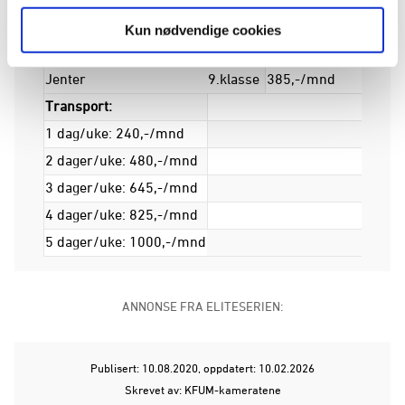
Jenter
7.klasse
750,-/mnd (fra 1.nov)
Kun nødvendige cookies
Jenter
8.klasse
385,-/mnd (fra 1.nov)
Jenter
9.klasse
385,-/mnd
Transport:
1 dag/uke: 240,-/mnd
2 dager/uke: 480,-/mnd
3 dager/uke: 645,-/mnd
4 dager/uke: 825,-/mnd
5 dager/uke: 1000,-/mnd
ANNONSE FRA ELITESERIEN:
Publisert: 10.08.2020
, oppdatert: 10.02.2026
Skrevet av: KFUM-kameratene