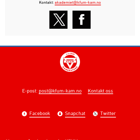
Kontakt:
akademiet@kfum-kam.no
E-post
:
post@kfum-kam.no
Kontakt oss
Facebook
Snapchat
Twitter