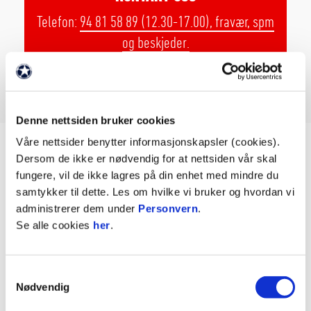
Telefon:
94 81 58 89 (12.30-17.00), fravær, spm
og beskjeder.
E-mail:
akademiet@kfum-kam.no
Denne nettsiden bruker cookies
Våre nettsider benytter informasjonskapsler (cookies).
Dersom de ikke er nødvendig for at nettsiden vår skal
fungere, vil de ikke lagres på din enhet med mindre du
samtykker til dette. Les om hvilke vi bruker og hvordan vi
administrerer dem under
Personvern
.
Se alle cookies
her
.
20. jan. 2026
Samtykkevalg
Nødvendig
PÅMELDING TIL KFUMS FOTBALLSKOLER I 2026