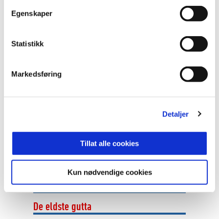
Egenskaper
Statistikk
Markedsføring
07. nov. 2022
EN HYLLEST
Detaljer
Jentene som tar ansvar
Tillat alle cookies
Flere jenter å bli kjent med
Kun nødvendige cookies
G12 kårer kapteiner igjen!
De eldste gutta