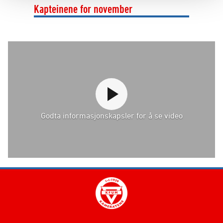
Kapteinene for november
Godta informasjonskapsler for å se video