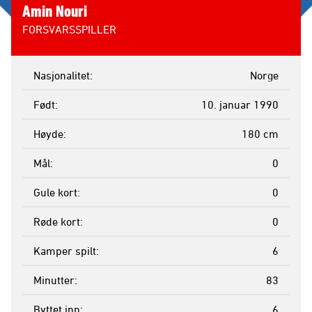
Amin Nouri
FORSVARSSPILLER
Nasjonalitet
Norge
Født
10. januar 1990
Høyde
180 cm
Mål
0
Gule kort
0
Røde kort
0
Kamper spilt
6
Minutter
83
Byttet inn
6