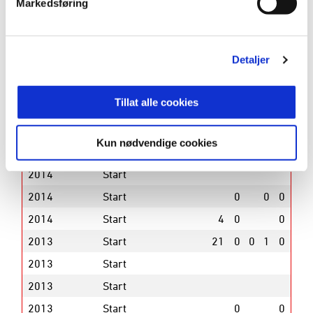
Markedsføring
2016
Brann
30
0
3
0
0
2016
Brann
0
Detaljer
2016
Brann
0
0
0
0
2015
Brann
0
Tillat alle cookies
2015
Brann
3
0
0
0
2015
Brann
30
0
2
1
0
Kun nødvendige cookies
2014
Start
22
1
1
1
0
2014
Start
2014
Start
0
0
0
2014
Start
4
0
0
2013
Start
21
0
0
1
0
2013
Start
2013
Start
2013
Start
0
0