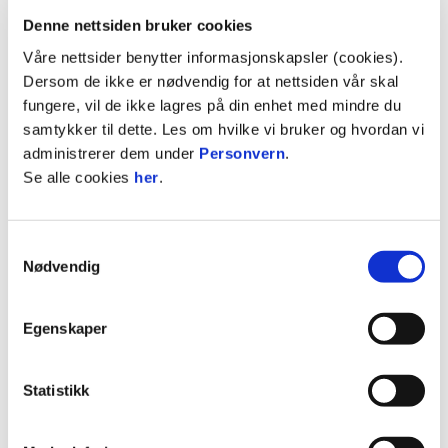
2018 / 2019
Oostende
8
0
0
1
0
Denne nettsiden bruker cookies
2019
Vålerenga
4
0
0
0
0
Våre nettsider benytter informasjonskapsler (cookies).
Dersom de ikke er nødvendig for at nettsiden vår skal
2018 / 2019
Oostende
4
0
1
0
0
fungere, vil de ikke lagres på din enhet med mindre du
2018 / 2019
Oostende
samtykker til dette. Les om hvilke vi bruker og hvordan vi
2019
Vålerenga 2
0
0
0
administrerer dem under
Personvern
.
Se alle cookies
her
.
2018
Vålerenga
0
2018
Vålerenga
30
2
1
3
0
Samtykkevalg
2018
Vålerenga
4
0
1
0
Nødvendig
2017 / 2018
Brann
2
0
0
0
2017
Brann
0
Egenskaper
2017
Brann
27
1
3
1
0
2017
Brann
3
0
0
0
Statistikk
2017
Brann
1
0
0
0
0
2016
Brann