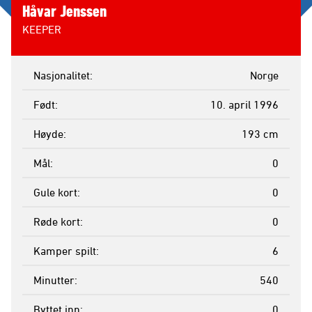
Håvar Jenssen
KEEPER
Nasjonalitet
Norge
Født
10. april 1996
Høyde
193 cm
Mål
0
Gule kort
0
Røde kort
0
Kamper spilt
6
Minutter
540
Byttet inn
0