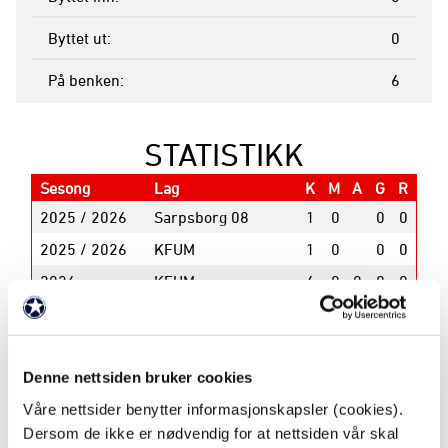
Byttet ut
0
På benken
6
STATISTIKK
Sesong
Lag
K
M
A
G
R
2025 / 2026
Sarpsborg 08
1
0
0
0
2025 / 2026
KFUM
1
0
0
0
2026
KFUM
6
0
0
0
0
2025
Sarpsborg 08
1
0
0
0
0
2025
Sarpsborg 08
1
0
0
0
0
2025
Sarpsborg 08
0
0
0
0
Denne nettsiden bruker cookies
2025
Sarpsborg 08 2
2
0
0
0
Våre nettsider benytter informasjonskapsler (cookies).
Dersom de ikke er nødvendig for at nettsiden vår skal
2024 / 2025
Tromsø
1
0
0
0
0