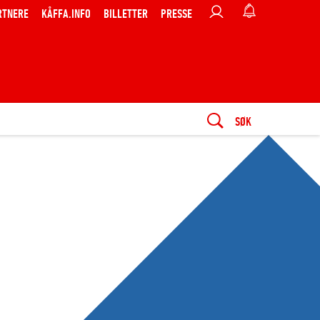
RTNERE
KÅFFA.INFO
BILLETTER
PRESSE
SØK