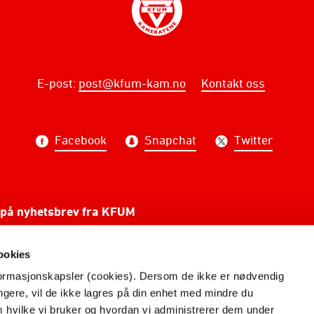
E-post
:
post@kfum-kam.no
Kontakt oss
Facebook
Snapchat
Twitter
på nyhetsbrev fra KFUM
PÅME
ookies
nformasjonskapsler (cookies). Dersom de ikke er nødvendig
ungere, vil de ikke lagres på din enhet med mindre du
m hvilke vi bruker og hvordan vi administrerer dem under