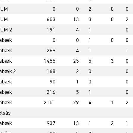
FUM
0
0
2
0
0
FUM
603
13
3
0
2
UM 2
191
4
1
0
abæk
0
0
1
0
0
abæk
269
4
1
1
abæk
1455
25
5
3
0
abæk 2
168
2
0
0
abæk
90
1
0
0
abæk
216
5
1
0
abæk
2101
29
4
1
2
elsås
abæk
937
13
1
2
1