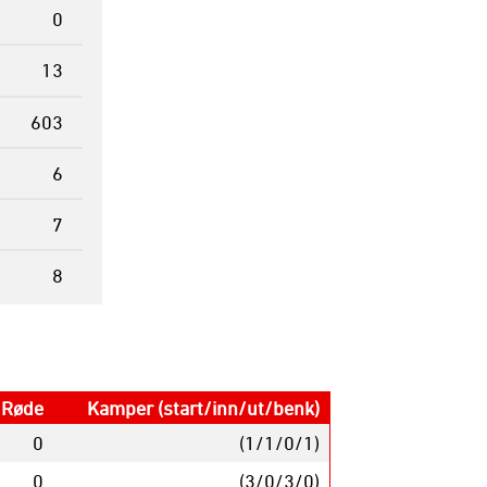
0
13
603
6
7
8
Røde
Kamper (start/inn/ut/benk)
0
(1/1/0/1)
0
(3/0/3/0)