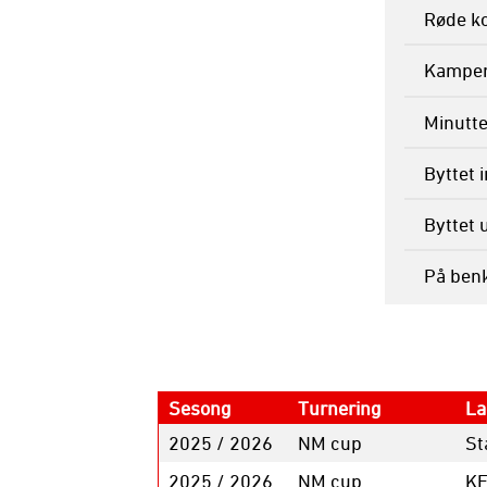
Røde ko
Kamper 
Minutte
Byttet 
Byttet 
På ben
Sesong
Turnering
La
2025 / 2026
NM cup
St
2025 / 2026
NM cup
K