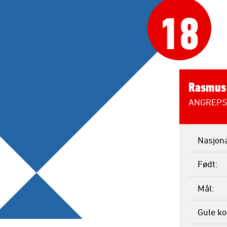
18
Rasmus 
ANGREPS
Nasjona
Født
Mål
Gule ko