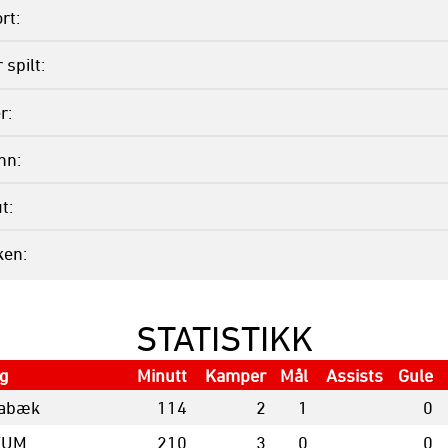
rt
spilt
r
inn
ut
ken
STATISTIKK
g
Minutt
Kamper
Mål
Assists
Gule
abæk
114
2
1
0
FUM
210
3
0
0