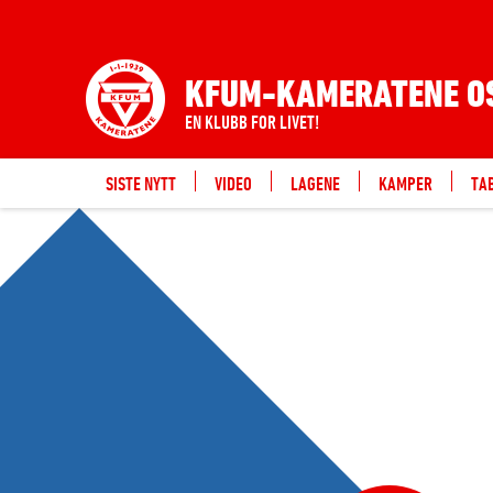
KFUM-KAMERATENE O
EN KLUBB FOR LIVET!
SISTE NYTT
VIDEO
LAGENE
KAMPER
TA