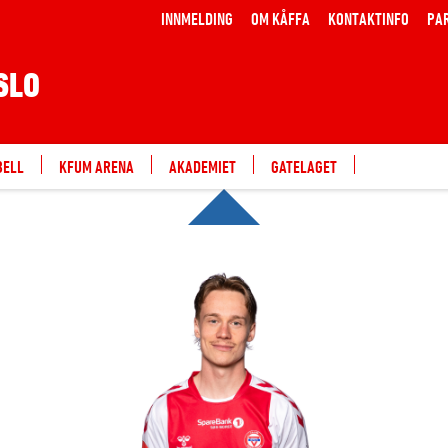
INNMELDING
OM KÅFFA
KONTAKTINFO
PA
SLO
BELL
KFUM ARENA
AKADEMIET
GATELAGET