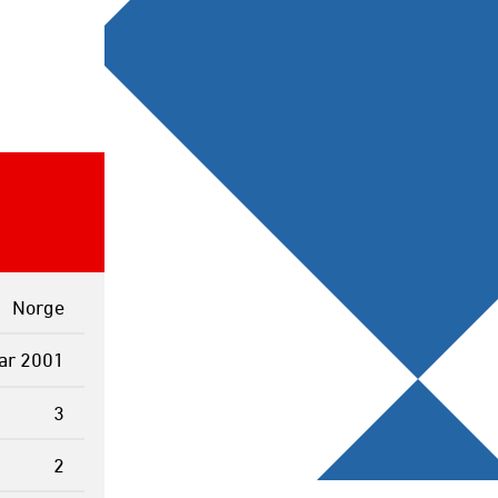
Norge
uar 2001
3
2