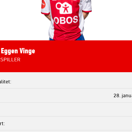
Eggen Vinge
SPILLER
litet
28. jan
rt