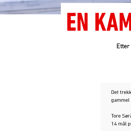
EN KAM
Ette
Det trek
gammel k
Tore Sørå
14 mål p