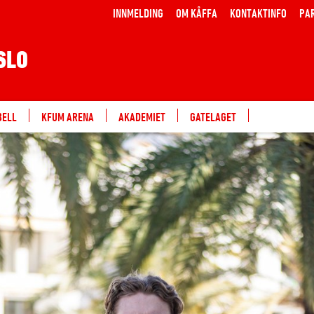
INNMELDING
OM KÅFFA
KONTAKTINFO
PA
SLO
BELL
KFUM ARENA
AKADEMIET
GATELAGET