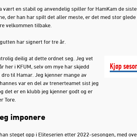
ha vært en stabil og anvendelig spiller for HamKam de siste
, der han har spilt det aller meste, er det med stor glede 
re velkommen tilbake.
utten har signert for tre år.
utrolig deilig at dette ordnet seg. Jeg vet
Kjøp seson
får her i KFUM, selv om mye har skjedd
g dro til Hamar. Jeg kjenner mange av
ohannes var en del av trenerteamet sist jeg
og det er en klubb jeg kjenner godt og er
er Tore.
seg imponere
 han steget opp i Eliteserien etter 2022-sesongen, med ov