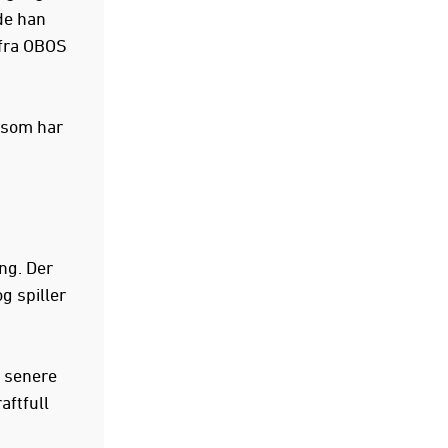
de han
 fra OBOS
a som har
ing. Der
g spiller
g senere
aftfull