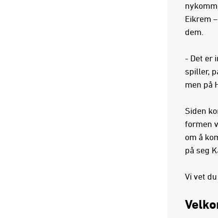
nykommer
Eikrem –
dem.
- Det er
spiller, 
men på Ha
Siden ko
formen v
om å kom
på seg Kå
Vi vet du
Velko