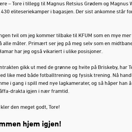
e – Tore i tillegg til Magnus Retsius Grødem og Magnus 
 430 eliteseriekamper i bagasjen. Der sist ankomne står fo
 ingen tvil om jeg kommer tilbake til KFUM som en mye mer 
på alle måter. Primært ser jeg på meg selv som en midtbane
mar har jeg også vikariert i ulike posisjoner.
ntrakten gikk ut med de grønne og hvite på Briskeby, har T
ed like med både fotballtrening og fysisk trening. Nå hand
me i gang i spill med nye lagkamerater, og så håper han å
ffa-drakta igjen i nær framtid.
 kler den meget godt, Tore!
mmen hjem igjen!