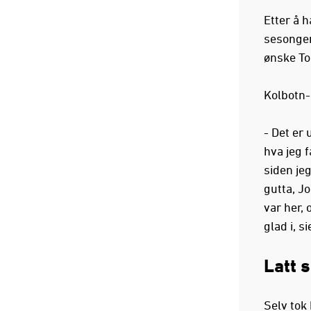
Etter å 
sesongene
ønske To
Kolbotn-g
- Det er 
hva jeg 
siden je
gutta, J
var her, 
glad i, si
Latt 
Selv tok