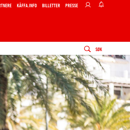
RTNERE
KÅFFA.INFO
BILLETTER
PRESSE
SØK