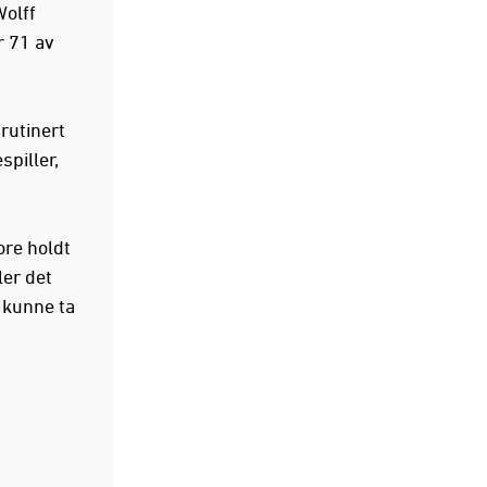
Wolff
r 71 av
rutinert
spiller,
ore holdt
ler det
 kunne ta