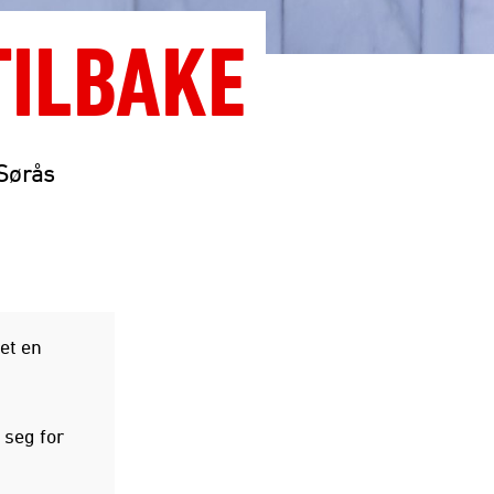
TILBAKE
Sørås
et en
 seg for