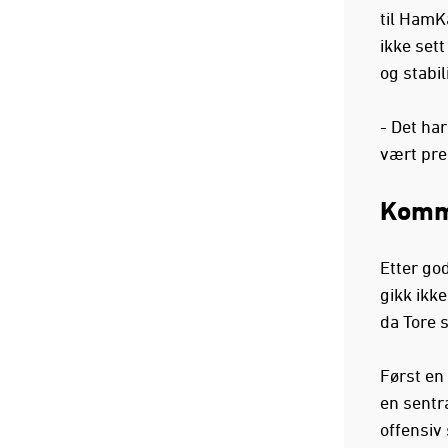
til HamK
ikke sett
og stabil
- Det ha
vært pres
Komm
Etter god
gikk ikke
da Tore s
Først en
en sentra
offensiv