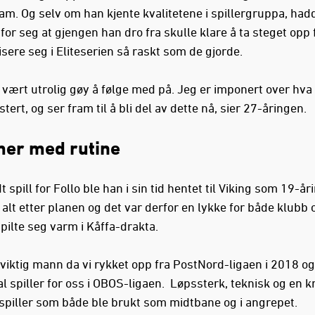
am. Og selv om han kjente kvalitetene i spillergruppa, had
 for seg at gjengen han dro fra skulle klare å ta steget opp
isere seg i Eliteserien så raskt som de gjorde.
r vært utrolig gøy å følge med på. Jeg er imponert over hv
tert, og ser fram til å bli del av dette nå, sier 27-åringen.
er med rutine
t spill for Follo ble han i sin tid hentet til Viking som 19-år
 alt etter planen og det var derfor en lykke for både klubb o
pilte seg varm i Kåffa-drakta.
 viktig mann da vi rykket opp fra PostNord-ligaen i 2018 o
l spiller for oss i OBOS-ligaen. Løpssterk, teknisk og en kr
 spiller som både ble brukt som midtbane og i angrepet.