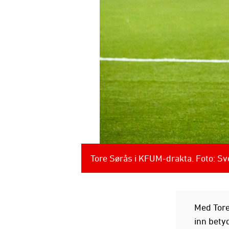
Tore Sørås i KFUM-drakta. Foto: S
Med Tore
inn bety