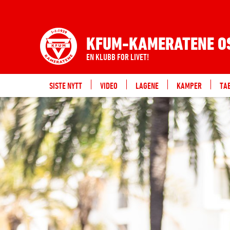
KFUM-KAMERATENE O
EN KLUBB FOR LIVET!
SISTE NYTT
VIDEO
LAGENE
KAMPER
TA