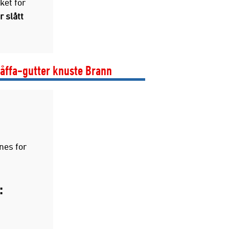
ket for
 slått
Kåffa-gutter knuste Brann
nes for
: