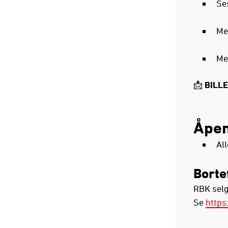
Se
Me
Me
📩 BILL
Åpen
All
Borte
RBK selge
Se
https