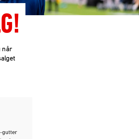
G!
g når
alget
-gutter