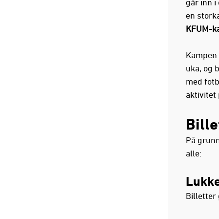
går inn i
en stork
KFUM-ka
Kampen s
uka, og b
med fotb
aktivitet
Bille
På grunn
alle:
Lukke
Billetter