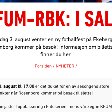
FUM-RBK: I SAL
ag 3. august venter en ny fotballfest på Ekeber
nborg kommer på besøk! Informasjon om billetts
finner du her.
Forsiden
/
NYHETER
/
. august kl. 17.00
er det duket for en av sesongens store
kter når Rosenborg kommer på besøk til sletta!
e jakter topplassering i Eliteserien, mens våre egne KFUM