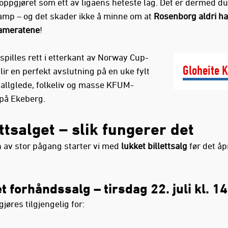
 oppgjøret som ett av ligaens heteste lag. Det er dermed du
amp – og det skader ikke å minne om at
Rosenborg aldri har
meratene
!
pilles rett i etterkant av Norway Cup-
Gloheite 
lir en perfekt avslutning på en uke fylt
allglede, folkeliv og masse KFUM-
 på Ekeberg.
ttsalget – slik fungerer det
 av stor pågang starter vi med
lukket billettsalg
før det åp
t forhåndssalg
– tirsdag 22. juli kl. 14
 gjøres tilgjengelig for: