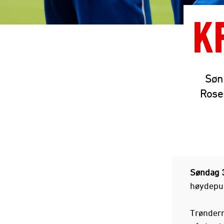
K
Sønd
Rose
Søndag 3
høydepun
Trøndern