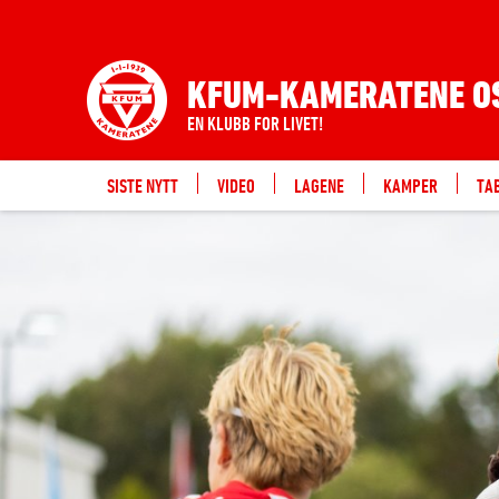
KFUM-KAMERATENE O
EN KLUBB FOR LIVET!
SISTE NYTT
VIDEO
LAGENE
KAMPER
TA