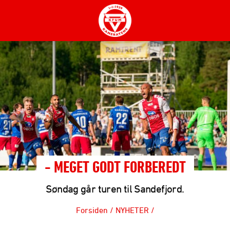
- MEGET GODT FORBEREDT
Søndag går turen til Sandefjord.
Forsiden
/
NYHETER
/