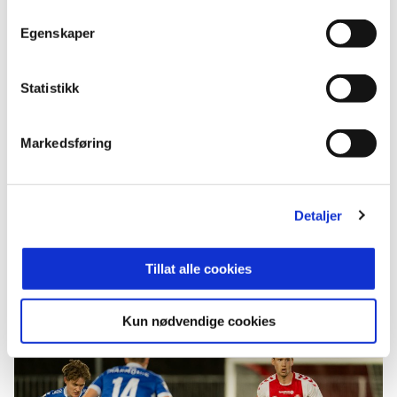
Egenskaper
Statistikk
FLERE NYHETER
Markedsføring
Detaljer
Tillat alle cookies
07. aug. 2026
ENDELIG EN BORTESEIER IGJEN!
Kun nødvendige cookies