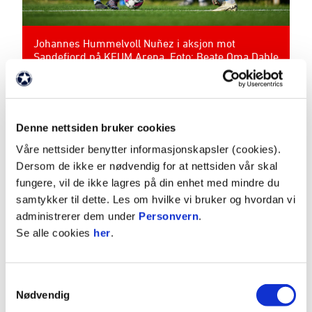
Johannes Hummelvoll Nuñez i aksjon mot
Sandefjord på KFUM Arena. Foto: Beate Oma Dahle
/ NTB
Denne nettsiden bruker cookies
Våre nettsider benytter informasjonskapsler (cookies).
Dersom de ikke er nødvendig for at nettsiden vår skal
ANNONSE FRA ELITESERIEN:
fungere, vil de ikke lagres på din enhet med mindre du
samtykker til dette. Les om hvilke vi bruker og hvordan vi
administrerer dem under
Personvern
.
Publisert: 26.10.2024
Se alle cookies
her
.
Skrevet av: Halvor Byfuglien
Kontakt:
halvor.byfuglien@gmail.com
Samtykkevalg
Nødvendig