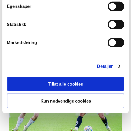
Egenskaper
Statistikk
Dommer Marius Lien vippet fram det rødt kort til
Momodou Lion Njie noen minutter før pause. Foto:
Markedsføring
Javad Parsa / NTB
Detaljer
Tillat alle cookies
Kun nødvendige cookies