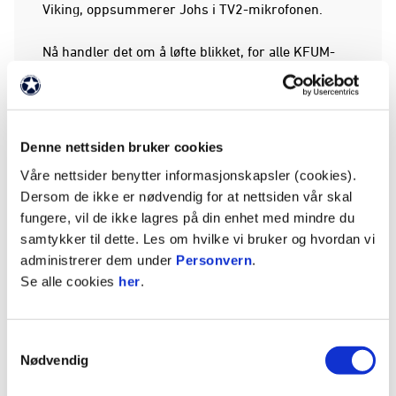
Viking, oppsummerer Johs i TV2-mikrofonen.
Nå handler det om å løfte blikket, for alle KFUM-
kamerater. Det kommer nye muligheter til å heise
flagget ganske snart.
Brann i Bergen på 16. mai før vi inn mot VM-
Denne nettsiden bruker cookies
pausen skal ha Rosenborg og Tromsø på
Våre nettsider benytter informasjonskapsler (cookies).
hjemmebane. Fantastiske muligheter for å slå
Dersom de ikke er nødvendig for at nettsiden vår skal
tilbake!
fungere, vil de ikke lagres på din enhet med mindre du
samtykker til dette. Les om hvilke vi bruker og hvordan vi
administrerer dem under
Personvern
.
Se alle cookies
her
.
Samtykkevalg
Nødvendig