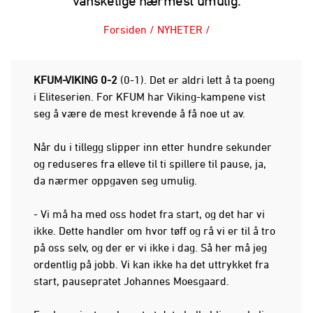
vanskelige nærmest umulig.
Forsiden
/
NYHETER
/
KFUM-VIKING 0-2
(0-1). Det er aldri lett å ta poeng
i Eliteserien. For KFUM har Viking-kampene vist
seg å være de mest krevende å få noe ut av.
Når du i tillegg slipper inn etter hundre sekunder
og reduseres fra elleve til ti spillere til pause, ja,
da nærmer oppgaven seg umulig.
- Vi må ha med oss hodet fra start, og det har vi
ikke. Dette handler om hvor tøff og rå vi er til å tro
på oss selv, og der er vi ikke i dag. Så her må jeg
ordentlig på jobb. Vi kan ikke ha det uttrykket fra
start, pausepratet Johannes Moesgaard.