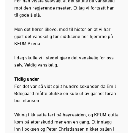
For han visste selvsagt at det skulle bli vanskelig
mot den regjerende mester. Et lag vi fortsatt har
til gode å slå.
Men det hører likevel med til historien at vi har
gjort det vanskelig for siddisene her hjemme på
KFUM Arena.
I dag skulle vi i stedet gjøre det vanskelig for oss
selv. Veldig vanskelig.
Tidlig under
For det var så vidt spilt hundre sekunder da Emil
Ødegaard måtte plukke en kule ut av garnet foran
bortefansen.
Viking fikk satte fart på høyresiden, og KFUM-gutta
kom på etterskudd mer enn en gang. Et innlegg
inn i boksen og Peter Christiansen nikket ballen i