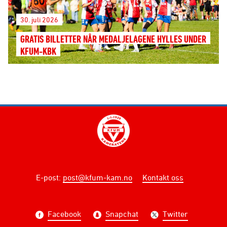
30. juli 2026
GRATIS BILLETTER NÅR MEDALJELAGENE HYLLES UNDER
KFUM-KBK
E-post
:
post@kfum-kam.no
Kontakt oss
Facebook
Snapchat
Twitter