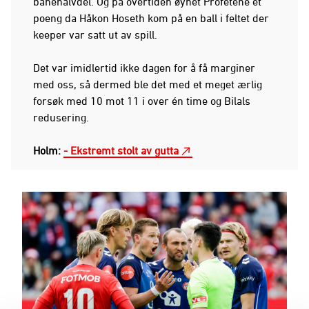
banehalvdel. Og på overtiden øynet Profetene et
poeng da Håkon Hoseth kom på en ball i feltet der
keeper var satt ut av spill.
Det var imidlertid ikke dagen for å få marginer
med oss, så dermed ble det med et meget ærlig
forsøk med 10 mot 11 i over én time og Bilals
redusering.
Holm:
- Ekstremt stolt av gutta