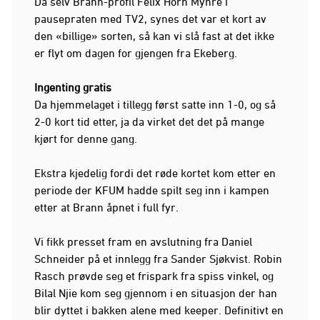
Da selv Brann-profil Felix Horn Myhre i
pausepraten med TV2, synes det var et kort av
den «billige» sorten, så kan vi slå fast at det ikke
er flyt om dagen for gjengen fra Ekeberg.
Ingenting gratis
Da hjemmelaget i tillegg først satte inn 1-0, og så
2-0 kort tid etter, ja da virket det det på mange
kjørt for denne gang.
Ekstra kjedelig fordi det røde kortet kom etter en
periode der KFUM hadde spilt seg inn i kampen
etter at Brann åpnet i full fyr.
Vi fikk presset fram en avslutning fra Daniel
Schneider på et innlegg fra Sander Sjøkvist. Robin
Rasch prøvde seg et frispark fra spiss vinkel, og
Bilal Njie kom seg gjennom i en situasjon der han
blir dyttet i bakken alene med keeper. Definitivt en