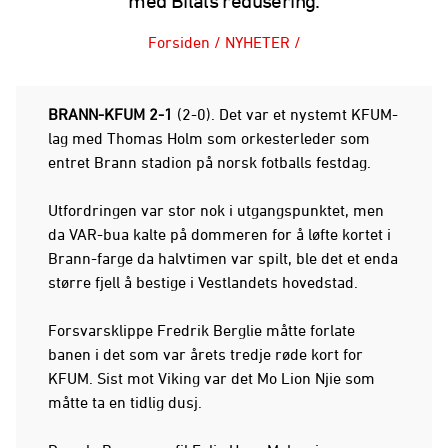
med Bilals redusering.
Forsiden
/
NYHETER
/
BRANN-KFUM 2-1
(2-0). Det var et nystemt KFUM-
lag med Thomas Holm som orkesterleder som
entret Brann stadion på norsk fotballs festdag.
Utfordringen var stor nok i utgangspunktet, men
da VAR-bua kalte på dommeren for å løfte kortet i
Brann-farge da halvtimen var spilt, ble det et enda
større fjell å bestige i Vestlandets hovedstad.
Forsvarsklippe Fredrik Berglie måtte forlate
banen i det som var årets tredje røde kort for
KFUM. Sist mot Viking var det Mo Lion Njie som
måtte ta en tidlig dusj.