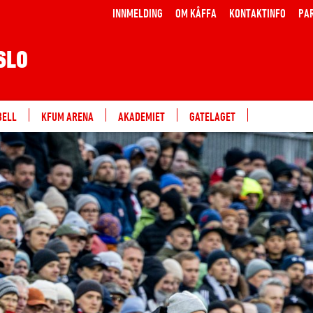
INNMELDING
OM KÅFFA
KONTAKTINFO
PA
SLO
BELL
KFUM ARENA
AKADEMIET
GATELAGET