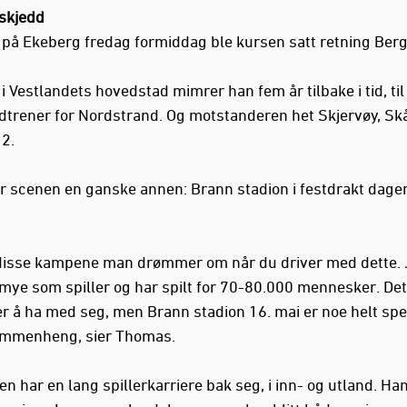
skjedd
t på Ekeberg fredag formiddag ble kursen satt retning Ber
i Vestlandets hovedstad mimrer han fem år tilbake i tid, ti
dtrener for Nordstrand. Og motstanderen het Skjervøy, Sk
 2.
r scenen en ganske annen: Brann stadion i festdrakt dagen
 disse kampene man drømmer om når du driver med dette. 
mye som spiller og har spilt for 70-80.000 mennesker. Det
er å ha med seg, men Brann stadion 16. mai er noe helt spes
ammenheng, sier Thomas.
n har en lang spillerkarriere bak seg, i inn- og utland. Ha