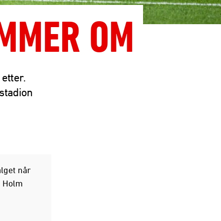
ØMMER OM
etter.
stadion
alget når
s Holm