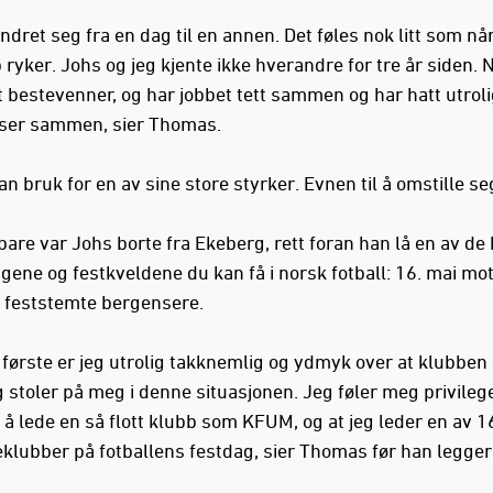
andret seg fra en dag til en annen. Det føles nok litt som når
ryker. Johs og jeg kjente ikke hverandre for tre år siden. N
bestevenner, og har jobbet tett sammen og har hatt utrol
ser sammen, sier Thomas.
an bruk for en av sine store styrker. Evnen til å omstille se
bare var Johs borte fra Ekeberg, rett foran han lå en av de 
gene og festkveldene du kan få i norsk fotball: 16. mai mot
v feststemte bergensere.
t første er jeg utrolig takknemlig og ydmyk over at klubbe
og stoler på meg i denne situasjonen. Jeg føler meg privile
il å lede en så flott klubb som KFUM, og at jeg leder en av 1
eklubber på fotballens festdag, sier Thomas før han legger t