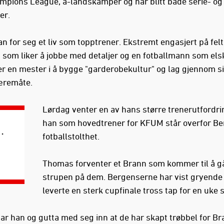
ampions League, a-landskamper og har blitt både serie- og
er.
n for seg et liv som topptrener. Ekstremt engasjert på felt
som liker å jobbe med detaljer og en fotballmann som elsk
er en mester i å bygge "garderobekultur" og lag gjennom s
æremåte.
Lørdag venter en av hans større trenerutfordri
han som hovedtrener for KFUM står overfor B
.
fotballstolthet.
Thomas forventer et Brann som kommer til å gå
strupen på dem. Bergenserne har vist gryende
leverte en sterk cupfinale tross tap for en uke 
har han og gutta med seg inn at de har skapt trøbbel for B