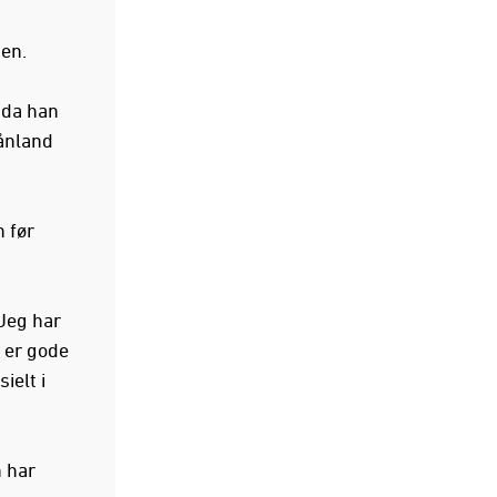
gen.
l da han
ånland
 før
Jeg har
 er gode
ielt i
n har