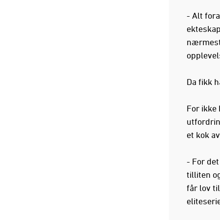
- Alt for
ekteskap 
nærmest 
opplevel
Da fikk h
For ikke 
utfordrin
et kok a
- For de
tilliten 
får lov t
eliteseri