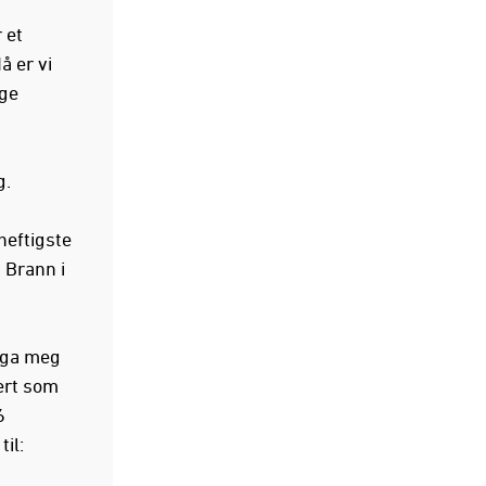
 et
å er vi
ige
g.
heftigste
 Brann i
n ga meg
gert som
6
il: