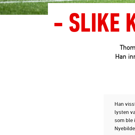
- SLIKE
Thoma
Han in
Han visst
lysten v
som ble 
Nyebilde