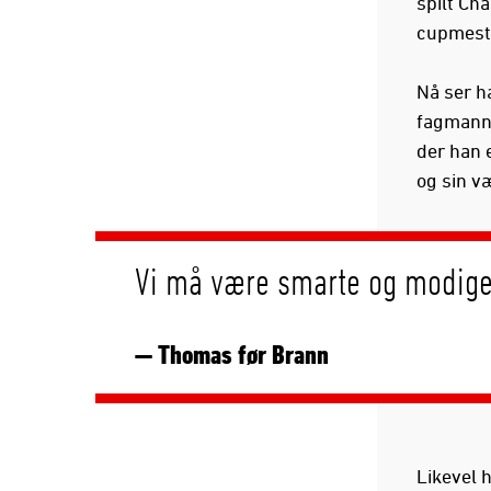
spilt Ch
cupmest
Nå ser ha
fagmann 
der han 
og sin v
Vi må være smarte og modige
— Thomas før Brann
Likevel 