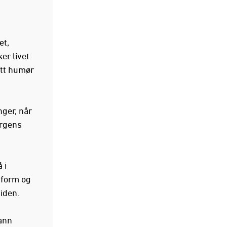
et,
er livet
itt humør
nger, når
ergens
 i
 form og
siden.
rann