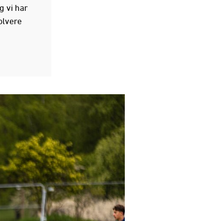
g vi har
olvere