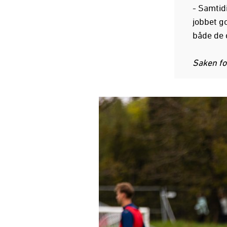
- Samtidi
jobbet g
både de 
Saken fo