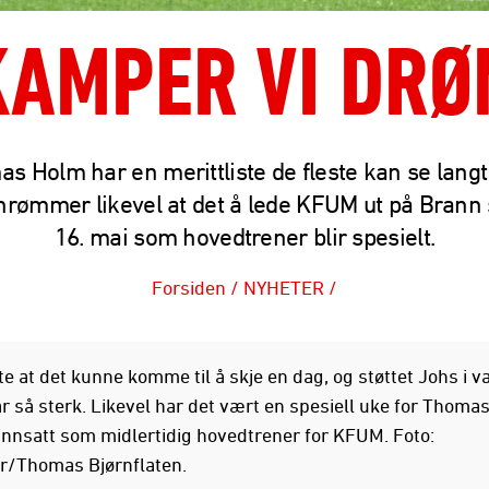
 KAMPER VI DR
s Holm har en merittliste de fleste kan se langt 
nrømmer likevel at det å lede KFUM ut på Brann 
16. mai som hovedtrener blir spesielt.
Forsiden
/
NYHETER
/
e at det kunne komme til å skje en dag, og støttet Johs i v
ar så sterk. Likevel har det vært en spesiell uke for Thoma
innsatt som midlertidig hovedtrener for KFUM. Foto:
r/Thomas Bjørnflaten.