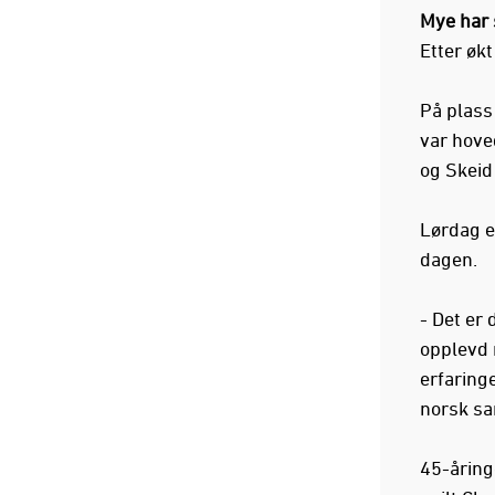
Mye har 
Etter øk
På plass 
var hove
og Skeid
Lørdag e
dagen.
- Det er
opplevd 
erfaring
norsk s
45-åringe