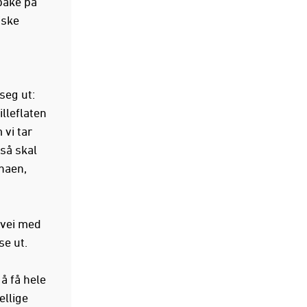
bake på
iske
seg ut:
lleflaten
 vi tar
så skal
naen,
 vei med
se ut.
å få hele
ellige