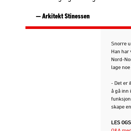
— Arkitekt Stinessen
Snorre un
Han har v
Nord-Norg
lage noe
- Det er 
å gå inn
funksjone
skape en 
LES OGS
Q&A med 