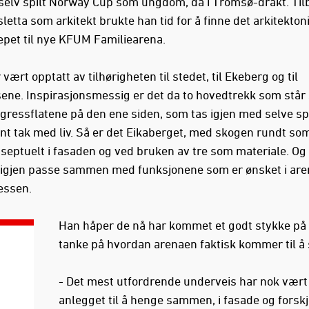
selv spilt Norway Cup som ungdom, da i Tromsø-drakt. Til
etta som arkitekt brukte han tid for å finne det arkitekton
pet til nye KFUM Familiearena.
 vært opptatt av tilhørigheten til stedet, til Ekeberg og til
ene. Inspirasjonsmessig er det da to hovedtrekk som står 
 gressflatene på den ene siden, som tas igjen med selve spi
nt tak med liv. Så er det Eikaberget, med skogen rundt som
nseptuelt i fasaden og ved bruken av tre som materiale. Og 
e igjen passe sammen med funksjonene som er ønsket i are
essen.
Han håper de nå har kommet et godt stykke på
tanke på hvordan arenaen faktisk kommer til å 
- Det mest utfordrende underveis har nok vært 
anlegget til å henge sammen, i fasade og forskj