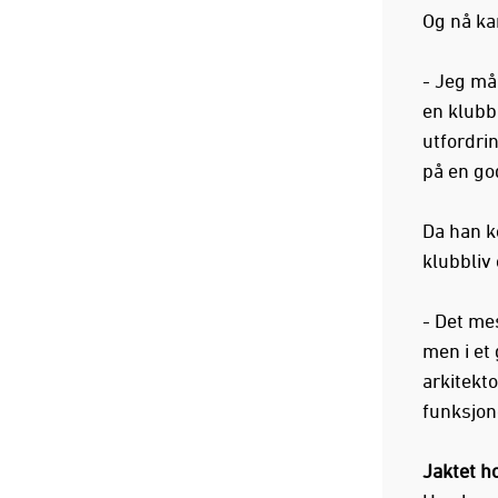
Og nå kan
- Jeg må
en klubb
utfordri
på en god
Da han ko
klubbliv
- Det me
men i et
arkitekt
funksjon
Jaktet h