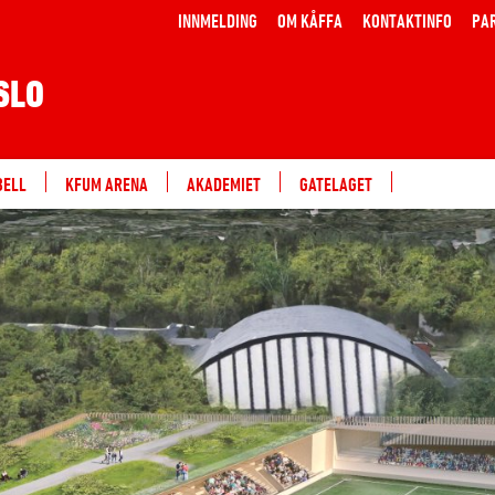
INNMELDING
OM KÅFFA
KONTAKTINFO
PA
SLO
BELL
KFUM ARENA
AKADEMIET
GATELAGET