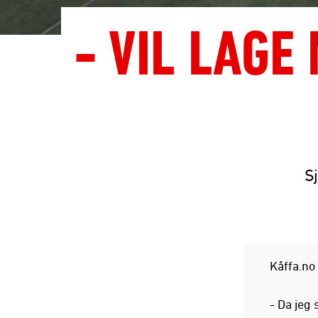
- VIL LAGE
Sj
Kåffa.no
- Da jeg