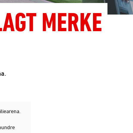
 LAGT MERKE
na.
liearena.
r hundre