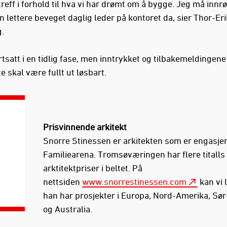
treff i forhold til hva vi har drømt om å bygge. Jeg må inn
n lettere beveget daglig leder på kontoret da, sier Thor-Eri
.
rtsatt i en tidlig fase, men inntrykket og tilbakemeldingene
te skal være fullt ut løsbart.
Prisvinnende arkitekt
Snorre Stinessen er arkitekten som er engasje
Familiearena. Tromsøværingen har flere titalls
arktitektpriser i beltet. På
nettsiden
www.snorrestinessen.com
kan vi 
han har prosjekter i Europa, Nord-Amerika, Sø
og Australia.