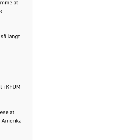
rømme at
k
 så langt
rt i KFUM
lese at
r-Amerika