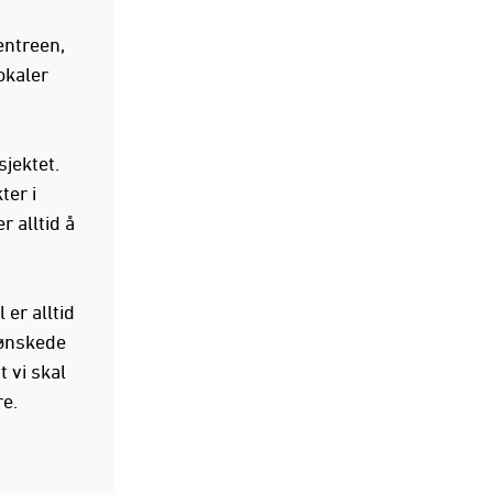
entreen,
okaler
sjektet.
ter i
 alltid å
 er alltid
 ønskede
t vi skal
re.