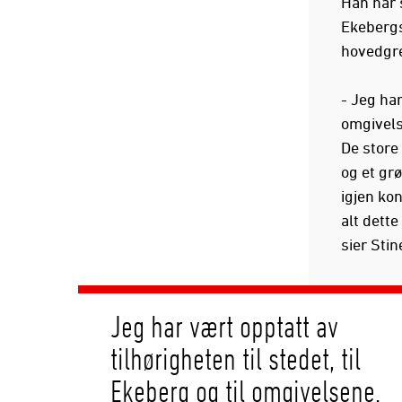
Han har 
Ekebergsl
hovedgre
- Jeg har
omgivels
De store
og et grø
igjen ko
alt dett
sier Stin
Jeg har vært opptatt av
tilhørigheten til stedet, til
Ekeberg og til omgivelsene.