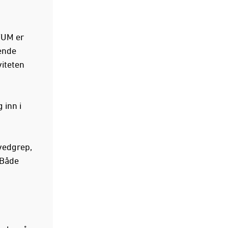
KFUM er
nende
viteten
 inn i
ovedgrep,
 Både