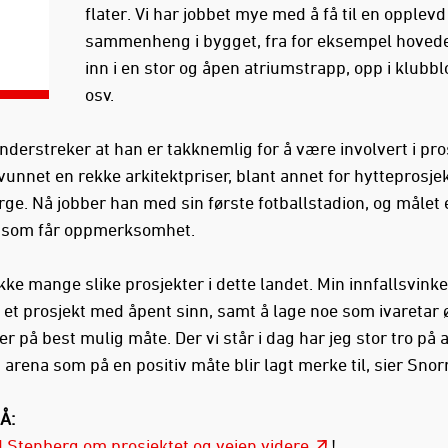
flater. Vi har jobbet mye med å få til en opplevd
sammenheng i bygget, fra for eksempel hoved
inn i en stor og åpen atriumstrapp, opp i klubbl
osv.
derstreker at han er takknemlig for å være involvert i pro
unnet en rekke arkitektpriser, blant annet for hytteprosjek
e. Nå jobber han med sin første fotballstadion, og målet er
 som får oppmerksomhet.
ikke mange slike prosjekter i dette landet. Min innfallsvinkel
 i et prosjekt med åpent sinn, samt å lage noe som ivaretar
r på best mulig måte. Der vi står i dag har jeg stor tro på a
arena som på en positiv måte blir lagt merke til, sier Snor
Å:
Stenberg om prosjektet og veien videre
!