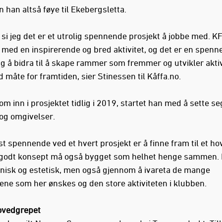
 han altså føye til Ekebergsletta.
 si jeg det er et utrolig spennende prosjekt å jobbe med. 
 med en inspirerende og bred aktivitet, og det er en spen
ng å bidra til å skape rammer som fremmer og utvikler akti
 måte for framtiden, sier Stinessen til Kåffa.no.
m inn i prosjektet tidlig i 2019, startet han med å sette seg
 og omgivelser.
st spennende ved et hvert prosjekt er å finne fram til et h
 godt konsept må også bygget som helhet henge sammen.
onisk og estetisk, men også gjennom å ivareta de mange
ene som her ønskes og den store aktiviteten i klubben.
ovedgrepet