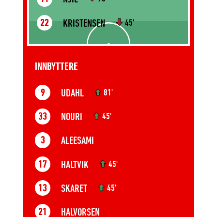
KRISTENSEN
22
45'
INNBYTTERE
UDAHL
9
81'
NOURI
33
45'
ALEESAMI
3
HALTVIK
17
45'
SKARET
13
45'
HALVORSEN
21