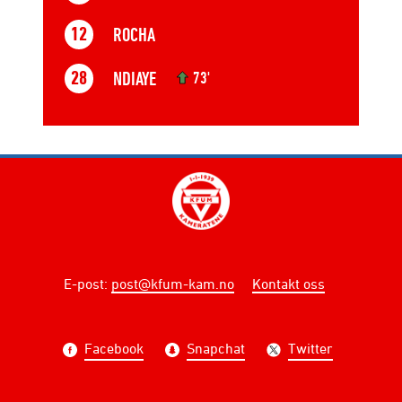
ROCHA
12
NDIAYE
28
73'
E-post
:
post@kfum-kam.no
Kontakt oss
Facebook
Snapchat
Twitter