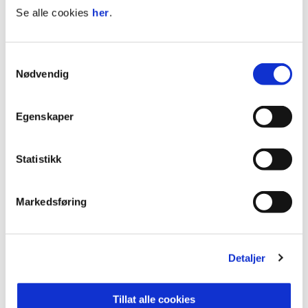
Pauseresultat
2 - 0
Se alle cookies
her
.
Sluttresultat
2 - 1
Arena
Sarpsborg st KG
Samtykkevalg
Nødvendig
K
P
11
FREDRIKSTAD
15
17
Egenskaper
12
SANDEFJORD
15
15
13
KFUM
15
15
Statistikk
14
AALESUND
15
13
Se hele tabellen
Markedsføring
Detaljer
ØDEGAARD
1
Tillat alle cookies