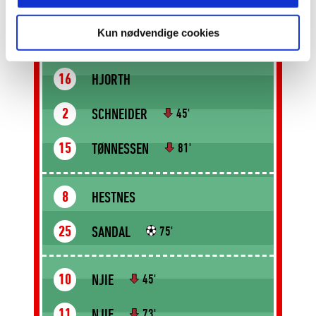
BERGLIE
5
Kun nødvendige cookies
GYEDU
42
HJORTH
16
SCHNEIDER
2
45'
TØNNESSEN
15
81'
HESTNES
8
SANDAL
25
75'
NJIE
10
45'
NJIE
11
73'