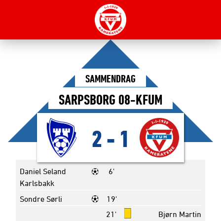
SAMMENDRAG
SARPSBORG 08-KFUM
2
-
1
Daniel Seland
6'
Karlsbakk
Sondre Sørli
19'
21'
Bjørn Martin