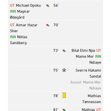
UT
Michael Opoku
56'
INN
Magnar
Ødegård
UT
Aimar Hazar
70'
Sher
INN
Niklas
Sandberg
73'
Bilal Elmi Njie
UT
Mame Mor
INN
Ndiaye
75'
Sverre Hakami
Sandal
Assist: Mame Mor
Ndiaye
78'
Mathias
Tønnessen
81'
Mathias
UT