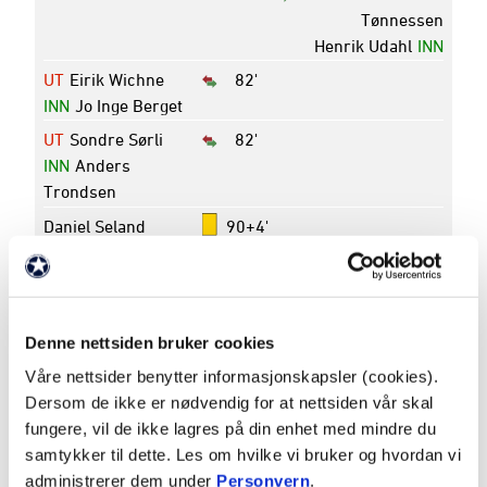
Tønnessen
Henrik Udahl
INN
UT
Eirik Wichne
82'
INN
Jo Inge Berget
UT
Sondre Sørli
82'
INN
Anders
Trondsen
Daniel Seland
90+4'
Karlsbakk
90+6'
Amin Mimoun
Nouri
Denne nettsiden bruker cookies
Turnering
Eliteserien - 2025
Våre nettsider benytter informasjonskapsler (cookies).
Rundenummer
26
Dersom de ikke er nødvendig for at nettsiden vår skal
fungere, vil de ikke lagres på din enhet med mindre du
Dato
25. oktober 2025
samtykker til dette. Les om hvilke vi bruker og hvordan vi
Avspark
18:00
administrerer dem under
Personvern
.