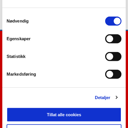
Vi beklager bryderiet og takker for din
tålmodighet.
Samtykkevalg
Nødvendig
Egenskaper
Statistikk
E-post
:
post@kfum-kam.no
Kontakt oss
Markedsføring
Facebook
Snapchat
Twitter
Detaljer
Tillat alle cookies
Abonner på nyhetsbrev fra KFUM