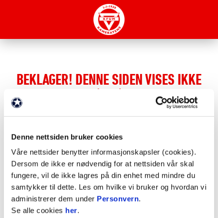
BEKLAGER! DENNE SIDEN VISES IKKE
(404)
Forsiden
Denne nettsiden bruker cookies
Vi har nettopp lagt om til nye nettsider. Det gjør at
Våre nettsider benytter informasjonskapsler (cookies).
en del sider ikke dukker opp i Google-søk. En del
Dersom de ikke er nødvendig for at nettsiden vår skal
gamle lenker vil ikke lenger peke til riktig side.
fungere, vil de ikke lagres på din enhet med mindre du
Dette er normalt og vil justere seg etterhvert som
samtykker til dette. Les om hvilke vi bruker og hvordan vi
Google indekserer sidene på nytt.
administrerer dem under
Personvern
.
Se alle cookies
her
.