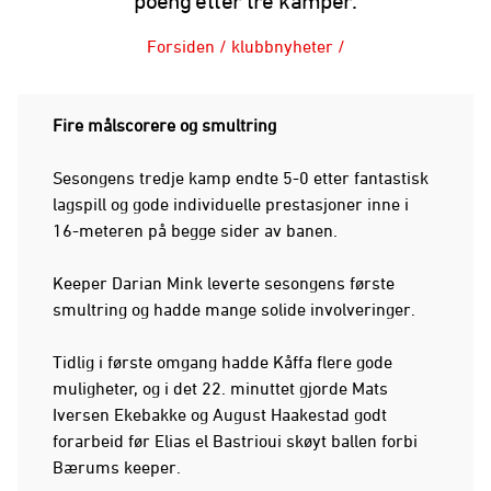
poeng etter tre kamper.
Forsiden
/
klubbnyheter
/
Fire målscorere og smultring
Sesongens tredje kamp endte 5-0 etter fantastisk
lagspill og gode individuelle prestasjoner inne i
16-meteren på begge sider av banen.
Keeper Darian Mink leverte sesongens første
smultring og hadde mange solide involveringer.
Tidlig i første omgang hadde Kåffa flere gode
muligheter, og i det 22. minuttet gjorde Mats
Iversen Ekebakke og August Haakestad godt
forarbeid før Elias el Bastrioui skøyt ballen forbi
Bærums keeper.