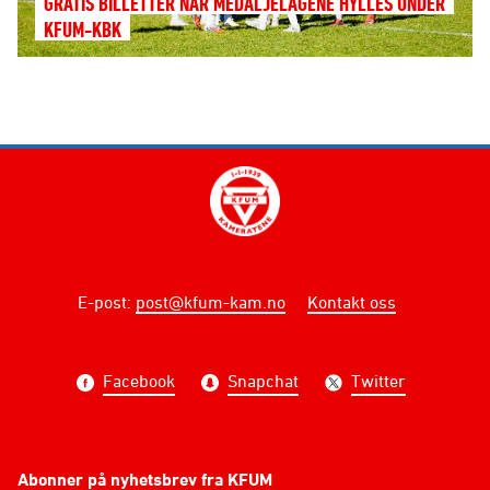
GRATIS BILLETTER NÅR MEDALJELAGENE HYLLES UNDER
KFUM-KBK
E-post
:
post@kfum-kam.no
Kontakt oss
Facebook
Snapchat
Twitter
Abonner på nyhetsbrev fra KFUM