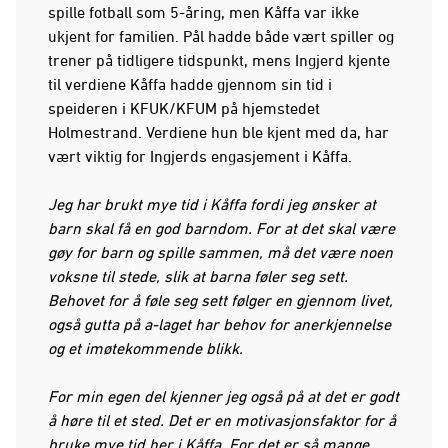
spille fotball som 5-åring, men Kåffa var ikke
ukjent for familien. Pål hadde både vært spiller og
trener på tidligere tidspunkt, mens Ingjerd kjente
til verdiene Kåffa hadde gjennom sin tid i
speideren i KFUK/KFUM på hjemstedet
Holmestrand. Verdiene hun ble kjent med da, har
vært viktig for Ingjerds engasjement i Kåffa.
Jeg har brukt mye tid i Kåffa fordi jeg ønsker at
barn skal få en god barndom. For at det skal være
gøy for barn og spille sammen, må det være noen
voksne til stede, slik at barna føler seg sett.
Behovet for å føle seg sett følger en gjennom livet,
også gutta på a-laget har behov for anerkjennelse
og et imøtekommende blikk.
For min egen del kjenner jeg også på at det er godt
å høre til et sted. Det er en motivasjonsfaktor for å
bruke mye tid her i Kåffa. For det er så mange