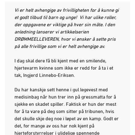
Vi er helt avhengige av frivilligheten for å kunne gi
et godt tilbud til barn og unge! Vi har ulike roller,
der oppgavene er viktige på hver sin måte. I den
anledning lanserer vi artikkelserien
DRØMMEELLEVEREN, hvor vi ønsker å sette pris
på alle frivillige som vi er helt avhengige av.
I dag skal dere få bli kjent med en smilende,
hjertevarm kvinne som ikke er redd for å ta i et
tak, Ingjerd Linnebo-Eriksen.
Du har kanskje sett henne i gul legevest med
medisinbag når hun trer inn på gressmatta for å
sjekke en skadet spiller. Faktisk er hun der mest
for å ta vare på deg som sitter på tribunen, hvis
det skulle skje deg noe i løpet av en kamp. Godt er
det, for mange av oss har nok kjent på
hjerteforstyrrelser i ulidelige spennende