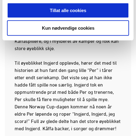
Kåffafamilien drar for å titte på kjente og ukjente
Tillat alle cookies
Kåffaspillere. Det er en reise i alder, fra de minste
3v3-kampene, til 5v5-kampene, og så videre til de
litt eldre 7v7-kampene og helt opp til junioralder
Kun nødvendige cookies
på full bane 11v11. Det er mange som titter på
Kåffaspillere, og i mylderet av kamper og folk kan
store øyeblikk skje.
Til øyeblikket Ingjerd opplevde, hører det med til
historien at hun fant den gang lille “Per” i tårer
etter endt seriekamp. Det viste seg at han ikke
hadde fått spille noe særlig. Ingjerd tok en
oppmuntrende prat med både Per og trenerne,
Per skulle få flere muligheter til å spille mye.
Denne Norway Cup-dagen kommer nå noen år
eldre Per løpende og roper “Ingjerd, Ingjerd, jeg
scora!” Full av glede delte han det store øyeblikket
med Ingjerd. Kåffa backer, i sorger og drømmer!