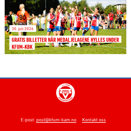
30. juli 2026
GRATIS BILLETTER NÅR MEDALJELAGENE HYLLES UNDER
KFUM-KBK
E-post
:
post@kfum-kam.no
Kontakt oss