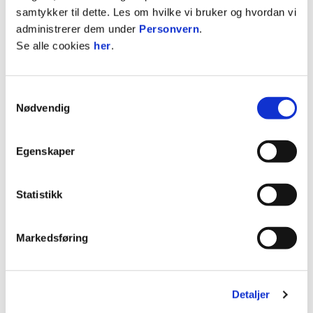
12 år gammel, spurte jeg han om han hadde
samtykker til dette. Les om hvilke vi bruker og hvordan vi
mange venner. “Ja, alle på laget.” Det var da snakk
administrerer dem under
Personvern
.
om 60-70 gutter. Gard har hatt gode forbilder i
Se alle cookies
her
.
klubben. Han har fått det gode håndtrykket fra
Eivind Arnevåg på juletrefest hvert år.
Samtykkevalg
Å være deltaker og leder på Lundeleir i mange år
Nødvendig
har gitt ham gode verdier for livet videre. Da
russekortet ble lagd i år, tenkte han på alle barna i
Egenskaper
Kåffa som skulle få det. Kåffa gir deg en god
ballast som medmenneske videre i livet. Du vil for
alltid være en Kåffaspiller hvor livet tar deg
Statistikk
videre. Det så jeg da a-laget spilte mot Brann i
Bergen. Profetene bestod av tidligere
Markedsføring
Kåffaspillere, som nå er studenter i Bergen. Det
var en stor og fin gjeng.
Historien Ingjerd vil fortelle om hva Kåffa er, tar
Detaljer
oss med til en dag under Norway Cup. Den store