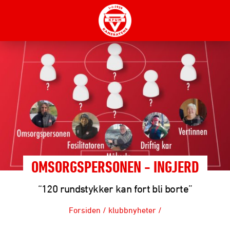
OMSORGSPERSONEN - INGJERD
“120 rundstykker kan fort bli borte”
Forsiden
/
klubbnyheter
/