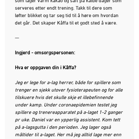
som lager varm kakao og saft på kalde dager som
serveres etter endt trening. Takk til dere som
løfter blikket og tar seg tid til å høre om hvordan
det går. Det skaper Kåffa til et godt sted å være.
—
Ingjerd - omsorgspersonen:
Hva er oppgaven din i Kåffa?
Jeg er lege for a-lag herrer, både for spillere som
trenger en sjekk utover fysioterapeuten og for alle
tilskuere hvis det skulle skje et illebefinnende
under kamp. Under coronaepidemien testet jeg
spillere og trenereapparatet på a-laget 1-2 ganger
pr uke. Daniel var en ypperlig assistent. Kom tett
på a-lagsgutta i den perioden. Jeg lager også
måltider til a-laget. Her må jeg alltid lage mer enn