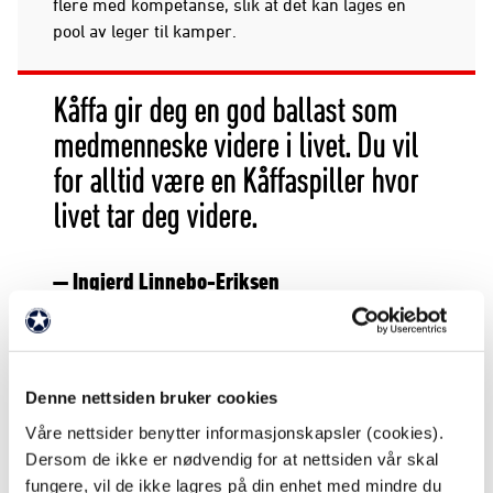
flere med kompetanse, slik at det kan lages en
pool av leger til kamper.
Kåffa gir deg en god ballast som
medmenneske videre i livet. Du vil
for alltid være en Kåffaspiller hvor
livet tar deg videre.
— Ingjerd Linnebo-Eriksen
Kåffa ønsker å være en klubb for livet. Hvordan gir
dette mening for deg?
Å se hva Gard har fått
Denne nettsiden bruker cookies
gjennom årene i Kåffa. Det å spille fotball er målet
Våre nettsider benytter informasjonskapsler (cookies).
i starten, men så gir klubben mer enn bare
Dersom de ikke er nødvendig for at nettsiden vår skal
fotballen, den gir livslange vennskap. Da han var
fungere, vil de ikke lagres på din enhet med mindre du